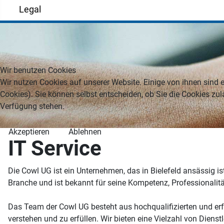
Legal
Wir benutzen Cookies
Wir nutzen Cookies auf unserer Website. Einige von ihnen sind e
Cookies). Sie können selbst entscheiden, ob Sie die Cookies zul
Verfügung stehen.
Akzeptieren
Ablehnen
IT Service
Die Cowl UG ist ein Unternehmen, das in Bielefeld ansässig is
Branche und ist bekannt für seine Kompetenz, Professionalit
Das Team der Cowl UG besteht aus hochqualifizierten und erf
verstehen und zu erfüllen. Wir bieten eine Vielzahl von Die